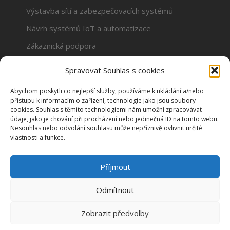
Výstavba sítí a zabezpečovacích systémů
Návrh systémů IoT a automatizace
Zákaznická podpora
Společnost
Spravovat Souhlas s cookies
Hlavní stránka
Abychom poskytli co nejlepší služby, používáme k ukládání a/nebo
Dokumentace a návody
přístupu k informacím o zařízení, technologie jako jsou soubory
cookies. Souhlas s těmito technologiemi nám umožní zpracovávat
Články a novinky
údaje, jako je chování při procházení nebo jedinečná ID na tomto webu.
Nesouhlas nebo odvolání souhlasu může nepříznivě ovlivnit určité
Zásady cookies (EU)
vlastnosti a funkce.
O společnosti
Příjmout
Kontakt
Odmítnout
Zobrazit předvolby
© 2001-2026, PaSCom, s.r.o.