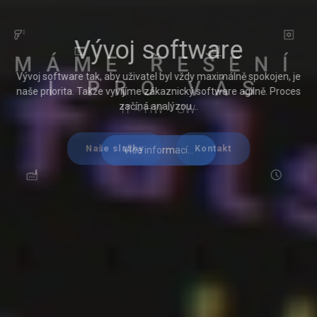
Vývoj software
Vývoj software tak, aby uživatel byl vždy maximálně spokojen, je
naše priorita. Takže vyvíjíme zákaznický software agilně. Proces
začíná analýzou...
Více informací...