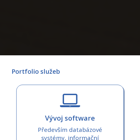
Portfolio služeb
Vývoj software
Především databázové
systémy, informační